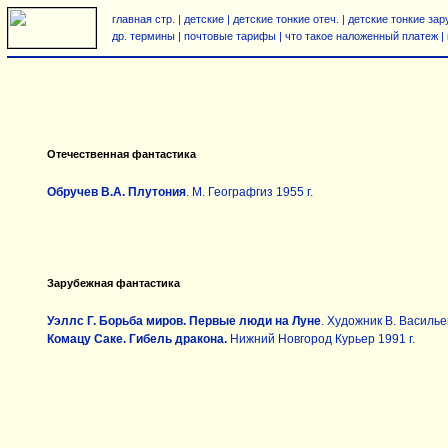
главная стр.
|
детские
|
детские тонкие отеч.
|
детские тонкие зар
др. термины
|
почтовые тарифы
|
что такое наложенный платеж
|
Отечественная фантастика
Обручев В.А. Плутония
. М. Географгиз 1955 г.
Зарубежная фантастика
Уэллс Г. Борьба миров. Первые люди на Луне
. Художник В. Василье
Комацу Саке. Гибель дракона.
Нижний Новгород Курьер 1991 г.