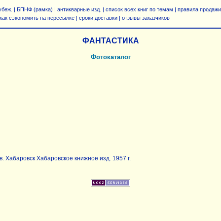
убеж.
|
БПНФ (рамка)
|
антикварные изд.
|
список всех книг по темам | правила продажи
как сэкономить на пересылке
|
сроки доставки
|
отзывы заказчиков
ФАНТАСТИКА
Фотокаталог
в. Хабаровск Хабаровское книжное изд. 1957 г.