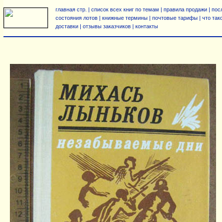
главная стр.
|
список всех книг по темам | правила продажи
|
пос
состояния лотов
|
книжные термины
|
почтовые тарифы
|
что та
доставки
|
отзывы заказчиков
|
контакты