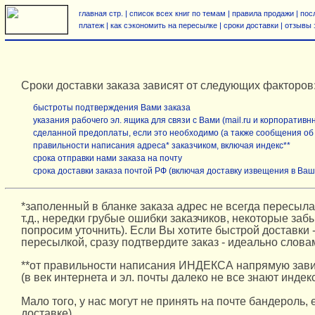
главная стр.
|
список всех книг по темам | правила продажи
|
пос
платеж
|
как сэкономить на пересылке
|
сроки доставки
|
отзывы 
Сроки доставки заказа зависят от следующих факторов
быстроты подтверждения Вами заказа
указания рабочего эл. ящика для связи с Вами (mail.ru и корпоративн
сделанной предоплаты, если это необходимо (а также сообщения об е
правильности написания адреса* заказчиком, включая индекс**
срока отправки нами заказа на почту
срока доставки заказа почтой РФ (включая доставку извещения в Ваш
*заполенный в бланке заказа адрес не всегда пересылает
т.д., нередки грубые ошибки заказчиков, некоторые за
попросим уточнить). Если Вы хотите быстрой доставки -
пересылкой, сразу подтвердите заказ - идеально слова
**от правильности написания ИНДЕКСА напрямую зависи
(в век интернета и эл. почты далеко не все знают индек
Мало того, у нас могут не принять на почте бандероль,
доставке).