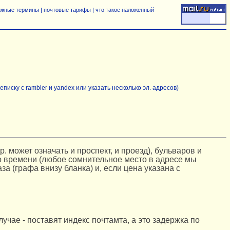
ижные термины
|
почтовые тарифы
|
что такое наложенный
писку с rambler и yandex или указать несколько эл. адресов)
. может означать и проспект, и проезд), бульваров и
го времени (любое сомнительное место в адресе мы
за (графа внизу бланка) и, если цена указана с
лучае - поставят индекс почтамта, а это задержка по