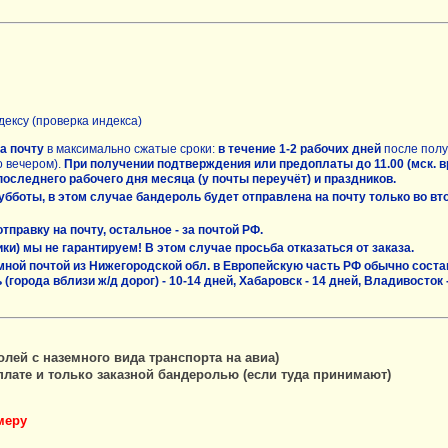
дексу (проверка индекса)
а почту
в максимально сжатые сроки:
в течение 1-2 рабочих дней
после полу
о вечером).
При получении подтверждения или предоплаты до 11.00 (мск. вр
оследнего рабочего дня месяца (у почты переучёт) и праздников.
боты, в этом случае бандероль будет отправлена на почту только во вторн
равку на почту, остальное - за почтой РФ.
ки) мы не гарантируем! В этом случае просьба отказаться от заказа.
емной почтой из Нижегородской обл. в Европейскую часть РФ обычно состав
(города вблизи ж/д дорог) - 10-14 дней, Хабаровск - 14 дней, Владивосток 
ей с наземного вида транспорта на авиа)
лате и только заказной бандеролью (если туда принимают)
меру