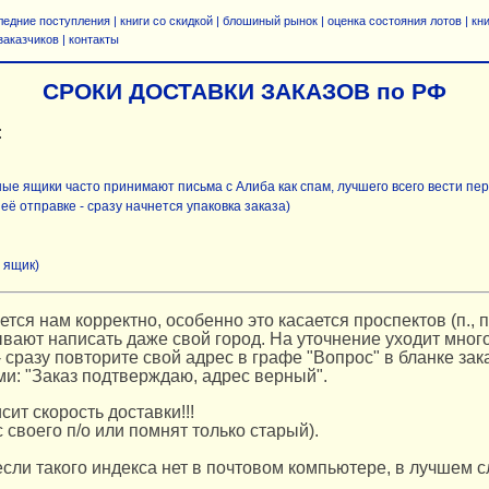
ледние поступления
|
книги со скидкой
|
блошиный рынок
|
оценка состояния лотов
|
кн
заказчиков
|
контакты
СРОКИ ДОСТАВКИ ЗАКАЗОВ по РФ
:
ные ящики часто принимают письма с Алиба как спам, лучшего всего вести пере
ё отправке - сразу начнется упаковка заказа)
 ящик)
ся нам корректно, особенно это касается проспектов (п., пр
бывают написать даже свой город. На уточнение уходит мно
 сразу повторите свой адрес в графе "Вопрос" в бланке зака
ми: "Заказ подтверждаю, адрес верный".
т скорость доставки!!!
с своего п/о или помнят только старый).
 если такого индекса нет в почтовом компьютере, в лучшем с