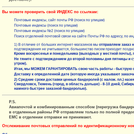
Вы можете проверить свой ИНДЕКС по ссылкам:
Почтовые индексы, сайт почты РФ (поиск по улицам)
Почтовые индексы (поиск по улицам)
Почтовые индексы №2 (поиск по улицам)
Поиск отделений почтовой связи на сайте Почты РФ по адресу, по ин
1) В отличие от больших интернет-магазинов мы
отправляем заказ н
подтверждения не учитывается, большинство писем приходит поздн
Кроме воскресенья и понедельника (выходных у местной почты), п
Не тяните с подтверждением до второй половины дня пятницы и суб
утром).
Итак, мы МОЖЕМ ГАРАНТИРОВАТЬ свою часть работы - быструю отп
Доставку к определенной дате (которую иногда указывают заказчи
2)
Средние сроки доставки ценных бандеролей
(с налож. пл.) наз
Свердловск, Тюмень (город, в область дольше) - 8-10 дней, Сибирь 
намного быстрее заказной бандеролью).
P.S.
Авиапочтой и комбинированным способом (перегрузка бандерол
в отдаленные районы РФ отправляем только по полной предоп
ЕМС в отделении отправки не принимают.
Отслеживание почтовых отправлений по идентификационному но